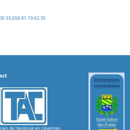
00.33.(0)6.81.19.62.35
act
Train de l'Andorge en Cévennes