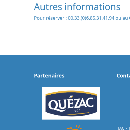
Autres informations
Autres informations
Pour réserver : 00.33.(0)6.85.31.41.94 ou au 
Partenaires
Cont
TAC - 