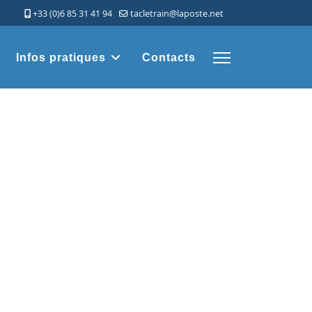
+33 (0)6 85 31 41 94
tacletrain@laposte.net
Infos pratiques
Contacts