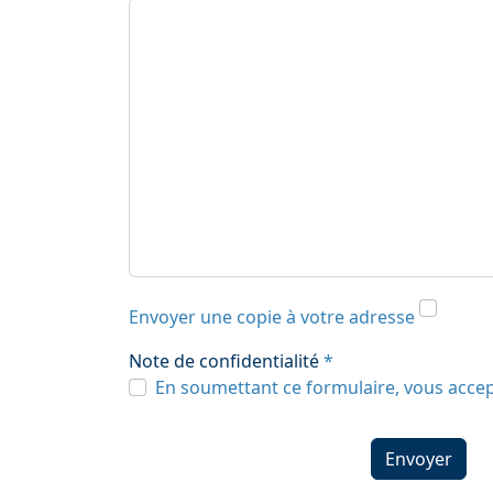
Envoyer une copie à votre adresse
Note de confidentialité
*
Note de confidentialité
En soumettant ce formulaire, vous accep
Captcha
*
Envoyer