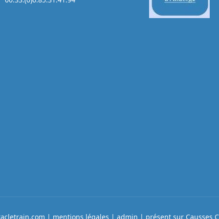
tacletrain.com |
mentions légales
|
admin
|
présent sur Causses 