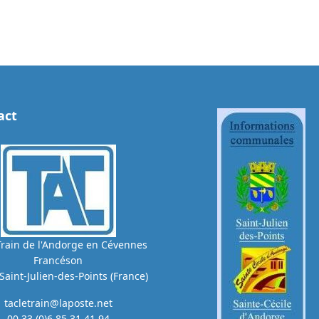
act
Train de l'Andorge en Cévennes
Francéson
Saint-Julien-des-Points (France)
tacletrain@laposte.net
00.33.(0)6.85.31.41.94