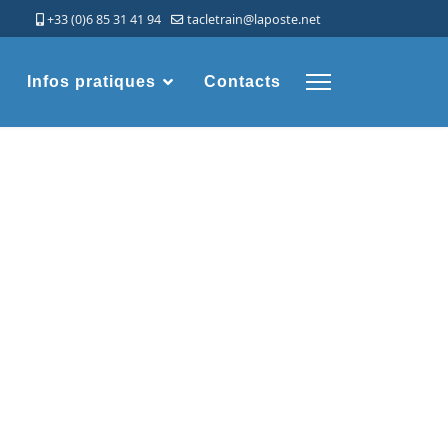
+33 (0)6 85 31 41 94
tacletrain@laposte.net
Infos pratiques
Contacts